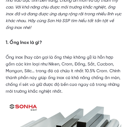
nhờ vào đặc tính bền vững, chống ăn mòn và độ thẩm mỹ
cao. Với khả năng chịu được môi trường khắc nghiệt, ống
inox đã và đang được ứng dụng rộng rãi trong nhiều lĩnh vực
khác nhau. Hãy cùng Sơn Hà SSP tìm hiểu tất tần tật về
ống inox nhé!
1. Ống Inox là gì?
Ống inox (hay còn gọi là ống thép không gỉ) là hỗn hợp
gồm các kim loại như Niken, Crom, Đồng, Sắt, Cacbon,
Mangan, Silic… trong đó có chứa ít nhất 10.5% Crom. Chính
thành phần này giúp ống inox có khả năng chống ăn mòn,
chống rỉ sét và giữ được độ bền cao ngay cả trong những
môi trường khắc nghiệt nhất.