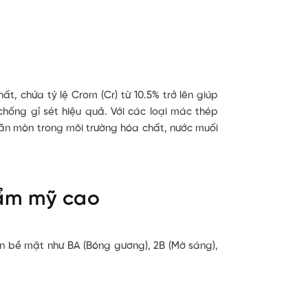
, chứa tỷ lệ Crom (Cr) từ 10.5% trở lên giúp
chống gỉ sét hiệu quả. Với các loại mác thép
ăn mòn trong môi trường hóa chất, nước muối
hẩm mỹ cao
ện bề mặt như BA (Bóng gương), 2B (Mờ sáng),