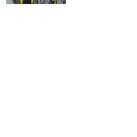
Công ty TNHH MTV Sơn Hà SSP Việt Nam
Trụ sở:
Lô D, Cụm công nghiệp thị trấn Phùng,
Xã Đan Phượng, Thành Phố Hà Nội, Việt Nam.
Văn phòng:
Số 3 ngõ 76 Trần Thái Tông, Cầu
Giấy, Thành Phố Hà Nội, Việt Nam.
+84 912 464 898
+8424-62656588
Email trong nước : kdcn.noidia@sonha.com.vn
Overseas:
Email: ssp.export@sonha.com.vn
Mobile: +84 986 434 303
Whatsapp: +84 986 434 303