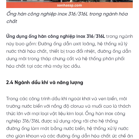
Ống hàn công nghiệp inox 316/316L trong ngành hóa
chất
Ứng dụng ống hàn công nghiệp inox 316/316L
trong ngành
này bao gồm: Đường ống dẫn axit loãng, hệ thống xử lý
nước thải hóa chất, thiết bị trao đổi nhiệt, đường ống dẫn
dung môi trong tháp chưng cất và hệ thống phân phối
hóa chất tại các nhà máy lọc dầu.
2.4 Ngành dầu khí và năng lượng
Trong các công trình dầu khí ngoài khơi và ven biển, môi
trường nước biển với nồng độ clorua và muối cao là thách
thức lớn với mọi loại vật liệu kim loại. Ống hàn inox công
nghiệp 316/316L được sử dụng rộng rãi cho hệ thống
đường ống làm mát bằng nước biển, hệ thống xử lý nước
cho giàn khoan và các đường ống dẫn hóa chất ức chế ăn