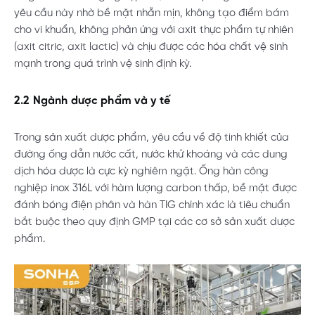
yêu cầu này nhờ bề mặt nhẵn mịn, không tạo điểm bám
cho vi khuẩn, không phản ứng với axit thực phẩm tự nhiên
(axit citric, axit lactic) và chịu được các hóa chất vệ sinh
mạnh trong quá trình vệ sinh định kỳ.
2.2 Ngành dược phẩm và y tế
Trong sản xuất dược phẩm, yêu cầu về độ tinh khiết của
đường ống dẫn nước cất, nước khử khoáng và các dung
dịch hóa dược là cực kỳ nghiêm ngặt. Ống hàn công
nghiệp inox 316L với hàm lượng carbon thấp, bề mặt được
đánh bóng điện phân và hàn TIG chính xác là tiêu chuẩn
bắt buộc theo quy định GMP tại các cơ sở sản xuất dược
phẩm.