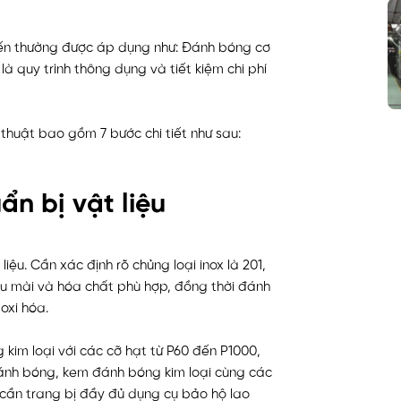
ến thường được áp dụng như: Đánh bóng cơ
à quy trình thông dụng và tiết kiệm chi phí
thuật bao gồm 7 bước chi tiết như sau:
ẩn bị vật liệu
liệu. Cần xác định rõ chủng loại inox là 201,
iệu mài và hóa chất phù hợp, đồng thời đánh
 oxi hóa.
im loại với các cỡ hạt từ P60 đến P1000,
nh bóng, kem đánh bóng kim loại cùng các
 cần trang bị đầy đủ dụng cụ bảo hộ lao