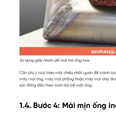
Sử dụng giấy nhám để mài thô ống inox
Cần chú ý mài theo một chiều nhất quán để tránh tạo
máy mài ống, máy mài phẳng hoặc máy mài dây đai c
xúc đồng đều theo toàn bộ bề mặt ống.
1.4. Bước 4: Mài mịn ống i