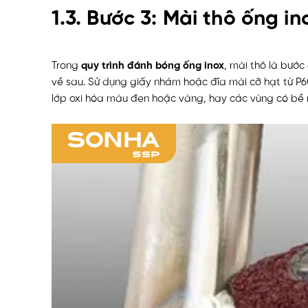
1.3. Bước 3: Mài thô ống in
Trong
quy trình đánh bóng ống inox
, mài thô là bước
về sau. Sử dụng giấy nhám hoặc đĩa mài cỡ hạt từ P60
lớp oxi hóa màu đen hoặc vàng, hay các vùng có bề