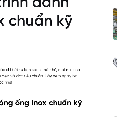
trình đánh
x chuẩn kỹ
ớc chi tiết từ làm sạch, mài thô, mài mịn cho
n đẹp và đạt tiêu chuẩn. Hãy xem ngay bài
ớc nhé!
bóng ống inox chuẩn kỹ