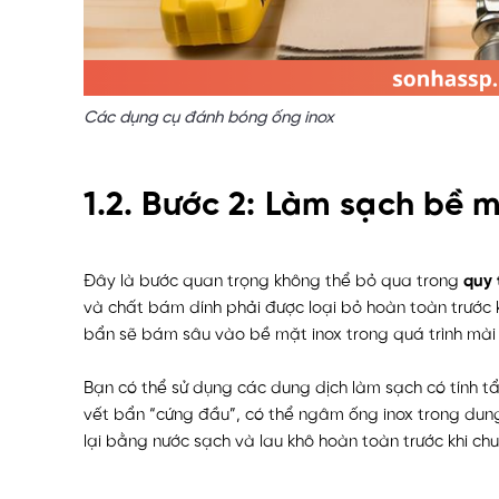
Các dụng cụ đánh bóng ống inox
1.2. Bước 2: Làm sạch bề 
Đây là bước quan trọng không thể bỏ qua trong
quy 
và chất bám dính phải được loại bỏ hoàn toàn trước kh
bẩn sẽ bám sâu vào bề mặt inox trong quá trình mài 
Bạn có thể sử dụng các dung dịch làm sạch có tính tẩ
vết bẩn “cứng đầu”, có thể ngâm ống inox trong dung
lại bằng nước sạch và lau khô hoàn toàn trước khi ch