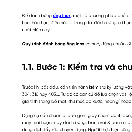
Để đánh bóng
ống inox
, một số phương pháp phổ bi
học, hóa học, điện hóa,… Trong đó, đánh bóng cơ học l
nhất hiện nay.
Quy trình đánh bóng ống inox
cơ học, đúng chuẩn kỹ 
1.1. Bước 1: Kiểm tra và chu
Trước khi bắt đầu, cần tiến hành kiểm tra kỹ lưỡng vật 
304, 316 hay 403,… Từ đó có căn cứ để lựa chọn vật l
giá tình trạng bề mặt như mức độ xước, hoen gỉ hoặc
Dụng cụ cần chuẩn bị bao gồm giấy nhám đánh bóng k
máy mài hoặc máy đánh bóng, bánh vải & bánh nỉ đá
dung dịch tẩy rửa chuyên dụng. Người thực hiện cũng