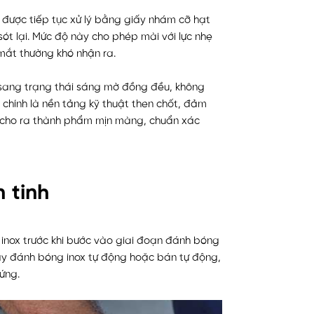
 được tiếp tục xử lý bằng giấy nhám cỡ hạt
ót lại. Mức độ này cho phép mài với lực nhẹ
 mắt thường khó nhận ra.
sang trạng thái sáng mờ đồng đều, không
chính là nền tảng kỹ thuật then chốt, đảm
 cho ra thành phẩm mịn màng, chuẩn xác
n tinh
nox trước khi bước vào giai đoạn đánh bóng
áy đánh bóng inox tự động hoặc bán tự động,
ứng.