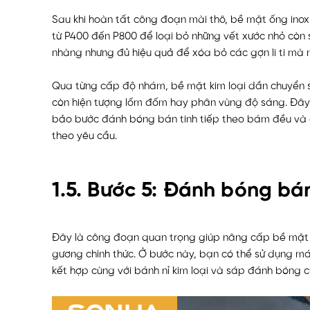
Sau khi hoàn tất công đoạn mài thô, bề mặt ống inox
từ P400 đến P800 để loại bỏ những vết xước nhỏ còn s
nhàng nhưng đủ hiệu quả để xóa bỏ các gợn li ti mà
Qua từng cấp độ nhám, bề mặt kim loại dần chuyển 
còn hiện tượng lốm đốm hay phân vùng độ sáng. Đây 
bảo bước đánh bóng bán tinh tiếp theo bám đều và
theo yêu cầu.
1.5. Bước 5: Đánh bóng bá
Đây là công đoạn quan trọng giúp nâng cấp bề mặt i
gương chính thức. Ở bước này, bạn có thể sử dụng m
kết hợp cùng với bánh nỉ kim loại và sáp đánh bóng c