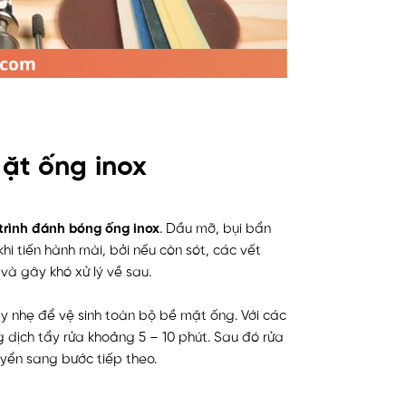
mặt ống inox
trình đánh bóng ống inox
. Dầu mỡ, bụi bẩn
i tiến hành mài, bởi nếu còn sót, các vết
và gây khó xử lý về sau.
y nhẹ để vệ sinh toàn bộ bề mặt ống. Với các
 dịch tẩy rửa khoảng 5 – 10 phút. Sau đó rửa
uyển sang bước tiếp theo.