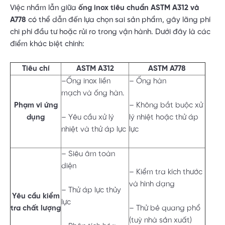
Việc nhầm lẫn giữa
ống inox tiêu chuẩn ASTM A312 và
A778
có thể dẫn đến lựa chọn sai sản phẩm, gây lãng phí
chi phí đầu tư hoặc rủi ro trong vận hành. Dưới đây là các
điểm khác biệt chính:
Tiêu chí
ASTM A312
ASTM A778
–Ống inox liền
– Ống hàn
mạch và ống hàn.
Phạm vi ứng
– Không bắt buộc xử
dụng
– Yêu cầu xử lý
lý nhiệt hoặc thử áp
nhiệt và thử áp lực
lực
– Siêu âm toàn
diện
– Kiểm tra kích thước
và hình dạng
– Thử áp lực thủy
Yêu cầu kiểm
lực
tra chất lượng
– Thử bẻ quang phổ
(tuỳ nhà sản xuất)