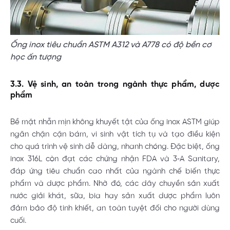
Ống inox tiêu chuẩn ASTM A312 và A778 có độ bền cơ
học ấn tượng
3.3. Vệ sinh, an toàn trong ngành thực phẩm, dược
phẩm
Bề mặt nhẵn mịn không khuyết tật của ống inox ASTM giúp
ngăn chặn cặn bám, vi sinh vật tích tụ và tạo điều kiện
cho quá trình vệ sinh dễ dàng, nhanh chóng. Đặc biệt, ống
inox 316L còn đạt các chứng nhận FDA và 3‑A Sanitary,
đáp ứng tiêu chuẩn cao nhất của ngành chế biến thực
phẩm và dược phẩm. Nhờ đó, các dây chuyền sản xuất
nước giải khát, sữa, bia hay sản xuất dược phẩm luôn
đảm bảo độ tinh khiết, an toàn tuyệt đối cho người dùng
cuối.