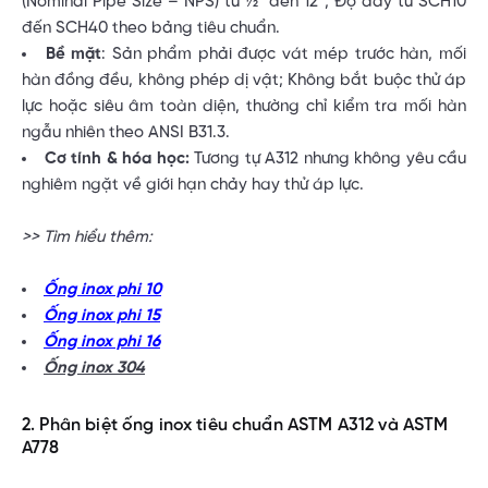
(Nominal Pipe Size – NPS) từ ½” đến 12”; Độ dày từ SCH10
đến SCH40 theo bảng tiêu chuẩn.
Bề mặt
: Sản phẩm phải được vát mép trước hàn, mối
hàn đồng đều, không phép dị vật; Không bắt buộc thử áp
lực hoặc siêu âm toàn diện, thường chỉ kiểm tra mối hàn
ngẫu nhiên theo ANSI B31.3.
Cơ tính & hóa học:
Tương tự A312 nhưng không yêu cầu
nghiêm ngặt về giới hạn chảy hay thử áp lực.
>> Tìm hiểu thêm:
Ống inox phi 10
Ống inox phi 15
Ống inox phi 16
Ống inox 304
2. Phân biệt ống inox tiêu chuẩn ASTM A312 và ASTM
A778