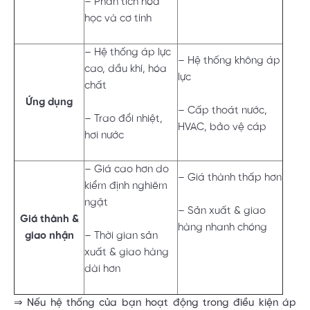
– Phân tích hóa
học và cơ tính
– Hệ thống áp lực
– Hệ thống không áp
cao, dầu khí, hóa
lực
chất
Ứng dụng
– Cấp thoát nước,
– Trao đổi nhiệt,
HVAC, bảo vệ cáp
hơi nước
– Giá cao hơn do
– Giá thành thấp hơn
kiểm định nghiêm
ngặt
– Sản xuất & giao
Giá thành &
hàng nhanh chóng
giao nhận
– Thời gian sản
xuất & giao hàng
dài hơn
⇒ Nếu hệ thống của bạn hoạt động trong điều kiện áp