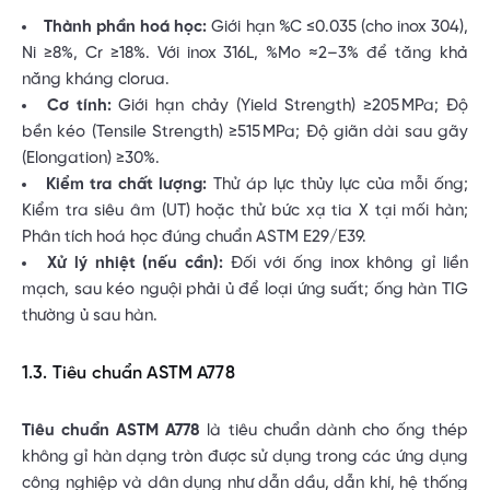
Thành phần hoá học:
Giới hạn %C ≤0.035 (cho inox 304),
Ni ≥8%, Cr ≥18%. Với inox 316L, %Mo ≈2–3% để tăng khả
năng kháng clorua.
Cơ tính:
Giới hạn chảy (Yield Strength) ≥205 MPa; Độ
bền kéo (Tensile Strength) ≥515 MPa; Độ giãn dài sau gãy
(Elongation) ≥30%.
Kiểm tra chất lượng:
Thử áp lực thủy lực của mỗi ống;
Kiểm tra siêu âm (UT) hoặc thử bức xạ tia X tại mối hàn;
Phân tích hoá học đúng chuẩn ASTM E29/E39.
Xử lý nhiệt (nếu cần):
Đối với ống inox không gỉ liền
mạch, sau kéo nguội phải ủ để loại ứng suất; ống hàn TIG
thường ủ sau hàn.
1.3. Tiêu chuẩn ASTM A778
Tiêu chuẩn ASTM A778
là tiêu chuẩn dành cho ống thép
không gỉ hàn dạng tròn được sử dụng trong các ứng dụng
công nghiệp và dân dụng như dẫn dầu, dẫn khí, hệ thống