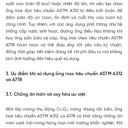
suất cao (trên 10 bar) hoặc nhiệt độ lớn, thì việc lựa chọn
ống inox đạt tiêu chuẩn ASTM A312 là điều bắt buộc để
đảm bảo độ an toàn, ổn định và tuổi thọ của toàn bộ
công trình. Tuy nhiên, với các ứng dụng phổ thông như hệ
thống cấp nước sinh hoạt, đường ống điều hòa không khí
hay ống luồn bảo vệ cáp, ống inox theo tiêu chuẩn ASTM
A778 hoàn toàn có thể đáp ứng tốt yêu cầu kỹ thuật,
đồng thời giúp tiết kiệm đáng kể chi phí đầu tư mà không
làm ảnh hưởng đến hiệu quả sử dụng.
3. Ưu điểm khi sử dụng ống inox tiêu chuẩn ASTM A312
và A778
3.1. Chống ăn mòn và oxy hóa ưu việt
Nhờ lớp màng thụ động Cr₂O₃ mỏng nhưng rất bền, ống
inox tiêu chuẩn ASTM A312 và A778 có khả năng chống ăn
mòn vượt trội trong hàng loạt môi trường khắc nghiệt. Khi