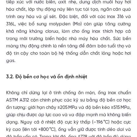
tiếp xúc với nước biển, axit nhẹ, dung dịch muối hay hơi
hóa chất, lớp thụ động này liên tục tái tạo, ngăn cản quá
trình oxy hóa và gỉ sét. Đặc biệt, đối với các inox 316 và
316L, việc bổ sung molypden (Mo) còn giúp tăng cường
khả năng kháng clorua, làm cho ống inox thích hợp cả
trong môi trường biển hoặc nhà máy hóa chất. Sức bền
màng thụ động chính là nền tảng để đảm bảo tuổi thọ và
độ tin cậy cho toàn bộ hệ thống dẫn chất lỏng hoặc hơi
gas.
3.2. Độ bền cơ học và ổn định nhiệt
Không chỉ dừng lại ở tính chống ăn mòn, ống inox chuẩn
ASTM A312 còn chinh phục các kỹ sư bằng độ bền cơ học
ấn tượng: giới hạn chảy ≥205 MPa và độ bền kéo ≥515 MPa,
giúp chịu được áp lực cao và va đập mạnh mà không biến
dạng. Ngay cả ở nhiệt độ cực kỳ thấp (–196 °C) hoặc cực
kỳ cao (lên tới +800 °C), ống vẫn giữ được tính dẻo dai và
độ bền vốn có. Trong khi đó, ống A778 với độ bền đủ dùng