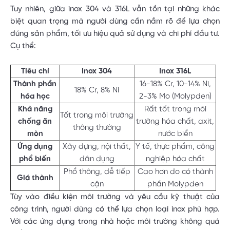
Tuy nhiên, giữa inox 304 và 316L vẫn tồn tại những khác
biệt quan trọng mà người dùng cần nắm rõ để lựa chọn
đúng sản phẩm, tối ưu hiệu quả sử dụng và chi phí đầu tư.
Cụ thể:
Tiêu chí
Inox 304
Inox 316L
Thành phần
16-18% Cr, 10-14% Ni,
18% Cr, 8% Ni
hóa học
2-3% Mo (Molypden)
Khả năng
Rất tốt trong môi
Tốt trong môi trường
chống ăn
trường hóa chất, axit,
thông thường
mòn
nước biển
Ứng dụng
Xây dựng, nội thất,
Y tế, thực phẩm, công
phổ biến
dân dụng
nghiệp hóa chất
Phổ thông, dễ tiếp
Cao hơn do có thành
Giá thành
cận
phần Molypden
Tùy vào điều kiện môi trường và yêu cầu kỹ thuật của
công trình, người dùng có thể lựa chọn loại inox phù hợp.
Với các ứng dụng trong nhà hoặc môi trường không quá