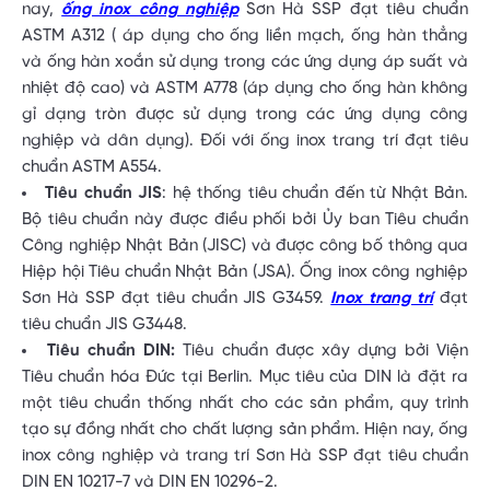
nay,
ống inox công nghiệp
Sơn Hà SSP đạt tiêu chuẩn
ASTM A312 ( áp dụng cho ống liền mạch, ống hàn thẳng
và ống hàn xoắn sử dụng trong các ứng dụng áp suất và
nhiệt độ cao) và ASTM A778 (áp dụng cho ống hàn không
gỉ dạng tròn được sử dụng trong các ứng dụng công
nghiệp và dân dụng). Đối với ống inox trang trí đạt tiêu
chuẩn ASTM A554.
Tiêu chuẩn JIS
: hệ thống tiêu chuẩn đến từ Nhật Bản.
Bộ tiêu chuẩn này được điều phối bởi Ủy ban Tiêu chuẩn
Công nghiệp Nhật Bản (JISC) và được công bố thông qua
Hiệp hội Tiêu chuẩn Nhật Bản (JSA). Ống inox công nghiệp
Sơn Hà SSP đạt tiêu chuẩn JIS G3459.
Inox trang trí
đạt
tiêu chuẩn JIS G3448.
Tiêu chuẩn DIN:
Tiêu chuẩn được xây dựng bởi Viện
Tiêu chuẩn hóa Đức tại Berlin. Mục tiêu của DIN là đặt ra
một tiêu chuẩn thống nhất cho các sản phẩm, quy trình
tạo sự đồng nhất cho chất lượng sản phẩm. Hiện nay, ống
inox công nghiệp và trang trí Sơn Hà SSP đạt tiêu chuẩn
DIN EN 10217-7 và DIN EN 10296-2.