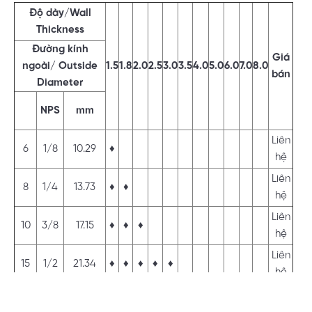
Độ dày/Wall
Thickness
Đường kính
Giá
ngoài/ Outside
1.5
1.8
2.0
2.5
3.0
3.5
4.0
5.0
6.0
7.0
8.0
bán
Diameter
NPS
mm
Liên
6
1/8
10.29
♦
hệ
Liên
8
1/4
13.73
♦
♦
hệ
Liên
10
3/8
17.15
♦
♦
♦
hệ
Liên
15
1/2
21.34
♦
♦
♦
♦
♦
hệ
Liên
27.2
♦
♦
♦
♦
♦
hệ