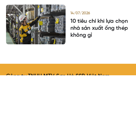
14/07/2026
10 tiêu chí khi lựa chọn
nhà sản xuất ống thép
không gỉ
Công ty TNHH MTV Sơn Hà SSP Việt Nam
Trụ sở:
Lô D, Cụm công nghiệp thị trấn Phùng,
Xã Đan Phượng, Thành Phố Hà Nội, Việt Nam.
Văn phòng:
Số 3 ngõ 76 Trần Thái Tông, Cầu
Giấy, Thành Phố Hà Nội, Việt Nam.
+84 912 464 898
+8424-62656588
Email trong nước : kdcn.noidia@sonha.com.vn